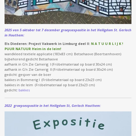
2025 van 5 oktober tot 7 december groepsexpositie in het Heiligdom St. Gerlach
in Houthem:
Els Diederen: Project Vakwerk in Limburg deel II:
N A T U U R L I J K !
PUUR NATUUR Heim in de leim!
wandkleed textiele applicatie (183x83 cm): Betsehaove (Beertsenhoven)
bijbehorend gedicht Betsehaove
aafhank in G'n Zie Camerig I (Fröbelmateriaal op board 30x24 cm)
aafhank in G'n Zie Camerig II (Fröbelmateriaal op board 30x24 cm)
gedicht: gesjoer van de boer
bakkes in Bommerig I (Fröbelmateriaal op board 23x23 cm)
bakkes in de leim (
Fröbelmateriaal op board
23x23 cm)
gedicht
:
bakkes
2022 groepsexpositie in het Heiligdom St, Gerlach Houthem: