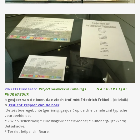
2022 Els Diederen:
Project Vakwerk in Limburg I N A T U U R L I J K !
PUUR NATUUR
'
t gesjoer van de boer, dae ziech trof mèt Friedrich Fröbel
... (drieluik)
&
gedicht gesjoer van de boer
De zès boeregebonte (gerièmsj, gesjoer) op de drie panele zint typische
veurbeelde oet
* Zjwier-Hèllebrook; * Hilleshage-Mechele-Ieëpe; * Kuiteberg-Sjtokkem;
Betsehaove;
* Terziet-Ieëpe; d'r Roare.