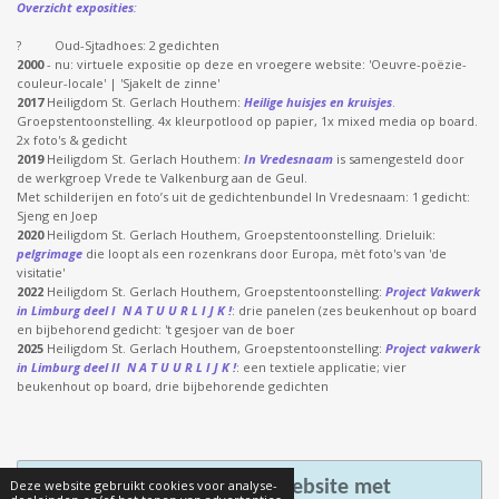
Overzicht exposities
:
? Oud-Sjtadhoes: 2 gedichten
2000
- nu: virtuele expositie op deze en vroegere website: 'Oeuvre-poëzie-
couleur-locale' | 'Sjakelt de zinne'
2017
Heiligdom St. Gerlach Houthem:
Heilige huisjes en kruisjes
.
Groepstentoonstelling. 4x kleurpotlood op papier, 1x mixed media op board.
2x foto's & gedicht
2019
Heiligdom St. Gerlach Houthem:
In Vredesnaam
is samengesteld door
de werkgroep Vrede te Valkenburg aan de Geul.
Met schilderijen en foto’s uit de gedichtenbundel
In Vredesnaam:
1 gedicht:
Sjeng en Joep
2020
Heiligdom St. Gerlach Houthem, Groepstentoonstelling. Drieluik:
pelgrimage
die loopt als een rozenkrans door Europa, mèt foto's van 'de
visitatie'
2022
Heiligdom St. Gerlach Houthem, Groepstentoonstelling:
Project Vakwerk
in Limburg deel I N A T U U R L I J K !
: drie panelen (zes beukenhout op board
en bijbehorend gedicht: 't gesjoer van de boer
2025
Heiligdom St. Gerlach Houthem, Groepstentoonstelling:
Project vakwerk
in Limburg deel II N A T U U R L I J K !
: een textiele applicatie; vier
beukenhout op board, drie bijbehorende gedichten
Deze website gebruikt cookies voor analyse-
Maak jouw eigen website met