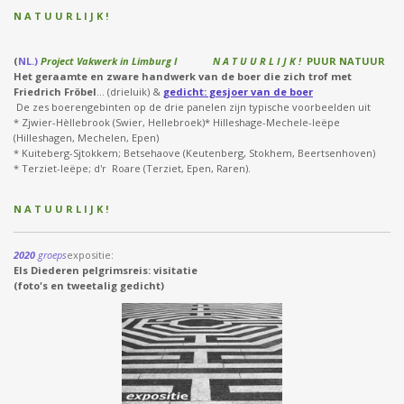
N A T U U R L I J K !
(
NL.)
Project Vakwerk in Limburg I N A T U U R L I J K !
PUUR NATUUR
Het geraamte en zware handwerk van de boer die zich trof met
Friedrich Fröbel
... (drieluik) &
gedicht: gesjoer van de boer
De zes boerengebinten op de drie panelen zijn typische voorbeelden uit
* Zjwier-Hèllebrook (Swier, Hellebroek)* Hilleshage-Mechele-Ieëpe
(Hilleshagen, Mechelen, Epen)
* Kuiteberg-Sjtokkem; Betsehaove (Keutenberg, Stokhem, Beertsenhoven)
* Terziet-Ieëpe; d'r Roare (Terziet, Epen, Raren).
N A T U U R L I J K !
2020
groeps
expositie
:
Els Diederen pelgrimsreis: visitatie
(foto's en tweetalig gedicht)